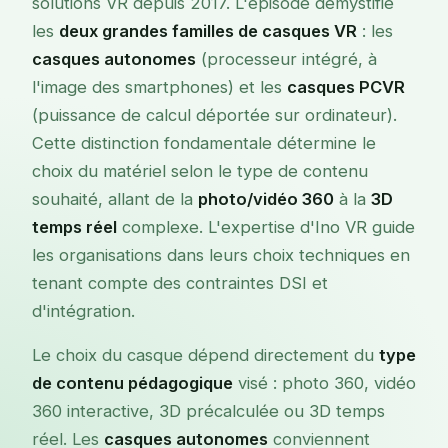
solutions VR depuis 2017. L'épisode démystifie
les
deux grandes familles de casques VR
: les
casques autonomes
(processeur intégré, à
l'image des smartphones) et les
casques PCVR
(puissance de calcul déportée sur ordinateur).
Cette distinction fondamentale détermine le
choix du matériel selon le type de contenu
souhaité, allant de la
photo/vidéo 360
à la
3D
temps réel
complexe. L'expertise d'Ino VR guide
les organisations dans leurs choix techniques en
tenant compte des contraintes DSI et
d'intégration.
Le choix du casque dépend directement du
type
de contenu pédagogique
visé : photo 360, vidéo
360 interactive, 3D précalculée ou 3D temps
réel. Les
casques autonomes
conviennent